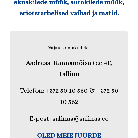
aknakilede müük, autokilede müük,
eriotstarbelised vaibad ja matid
.
Vajuta kontaktidele!
Aadress:
Rannamõisa tee 4F,
Tallinn
Telefon:
+372 50 10 560
&
+372 50
10 562
E-post:
salinas@salinas.ee
OLED MEIE JUURDE